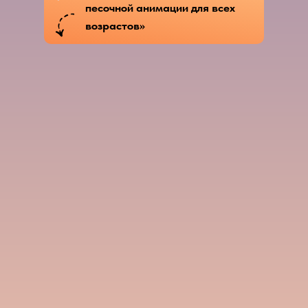
песочной анимации для всех
возрастов»