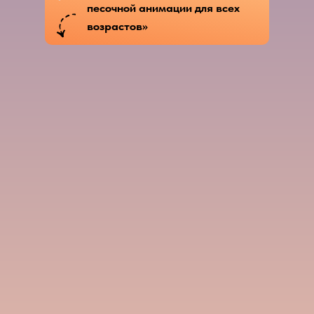
песочной анимации для всех
возрастов»