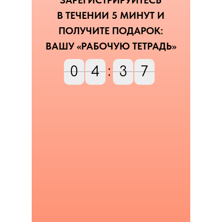
ЗАРЕГИСТРИРУЙТЕСЬ
В ТЕЧЕНИИ 5 МИНУТ И
ПОЛУЧИТЕ ПОДАРОК:
ВАШУ «РАБОЧУЮ ТЕТРАДЬ»
0
4
:
3
5
0
4
5
4
3
6
5
4
5
6