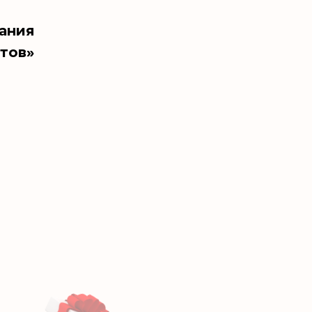
кания
тов»