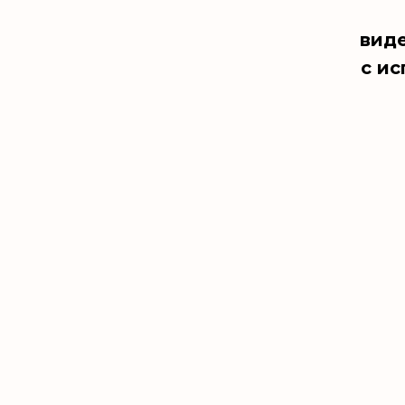
виде
с и