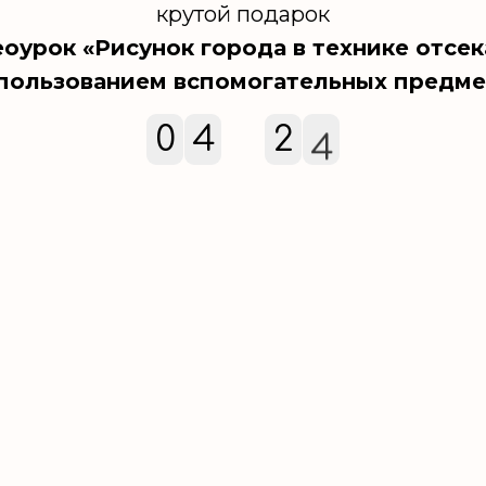
крутой подарок
оурок «Рисунок города в технике отсе
спользованием вспомогательных предме
2
0
4
2
3